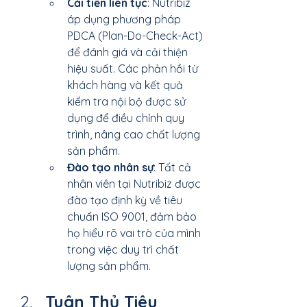
Cải tiến liên tục
: Nutribiz 
áp dụng phương pháp 
PDCA (Plan-Do-Check-Act) 
để đánh giá và cải thiện 
hiệu suất. Các phản hồi từ 
khách hàng và kết quả 
kiểm tra nội bộ được sử 
dụng để điều chỉnh quy 
trình, nâng cao chất lượng 
sản phẩm.
Đào tạo nhân sự
: Tất cả 
nhân viên tại Nutribiz được 
đào tạo định kỳ về tiêu 
chuẩn ISO 9001, đảm bảo 
họ hiểu rõ vai trò của mình 
trong việc duy trì chất 
lượng sản phẩm.
Tuân Thủ Tiêu 