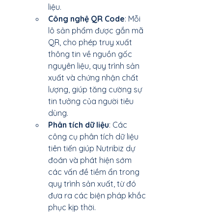
liệu.
Công nghệ QR Code
: Mỗi 
lô sản phẩm được gắn mã 
QR, cho phép truy xuất 
thông tin về nguồn gốc 
nguyên liệu, quy trình sản 
xuất và chứng nhận chất 
lượng, giúp tăng cường sự 
tin tưởng của người tiêu 
dùng.
Phân tích dữ liệu
: Các 
công cụ phân tích dữ liệu 
tiên tiến giúp Nutribiz dự 
đoán và phát hiện sớm 
các vấn đề tiềm ẩn trong 
quy trình sản xuất, từ đó 
đưa ra các biện pháp khắc 
phục kịp thời.