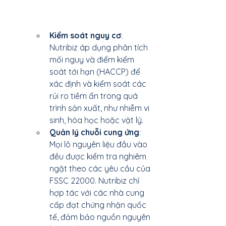
Kiểm soát nguy cơ
: 
Nutribiz áp dụng phân tích 
mối nguy và điểm kiểm 
soát tới hạn (HACCP) để 
xác định và kiểm soát các 
rủi ro tiềm ẩn trong quá 
trình sản xuất, như nhiễm vi 
sinh, hóa học hoặc vật lý.
Quản lý chuỗi cung ứng
: 
Mọi lô nguyên liệu đầu vào 
đều được kiểm tra nghiêm 
ngặt theo các yêu cầu của 
FSSC 22000. Nutribiz chỉ 
hợp tác với các nhà cung 
cấp đạt chứng nhận quốc 
tế, đảm bảo nguồn nguyên 