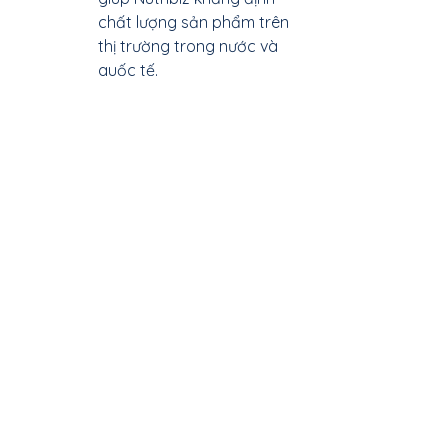
chất lượng sản phẩm trên 
thị trường trong nước và 
quốc tế.
Đáp ứng nhu cầu người 
tiêu dùng
: Sản phẩm sữa 
của Nutribiz không chỉ an 
toàn mà còn giữ được giá 
trị dinh dưỡng và hương vị 
tự nhiên, đáp ứng kỳ vọng 
của khách hàng.
Tối ưu hóa hiệu suất
: Hệ 
thống quản lý chất lượng 
giúp giảm thiểu lãng phí, 
cải thiện hiệu quả sản xuất 
và giảm rủi ro liên quan 
đến lỗi sản phẩm.
Kết Luận