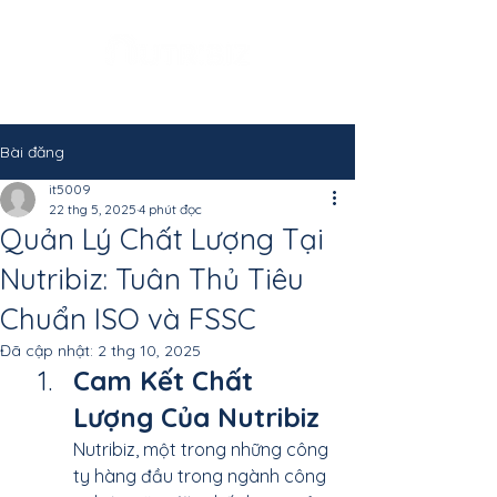
Bài đăng
it5009
22 thg 5, 2025
4 phút đọc
Quản Lý Chất Lượng Tại
Nutribiz: Tuân Thủ Tiêu
Chuẩn ISO và FSSC
Đã cập nhật:
2 thg 10, 2025
Cam Kết Chất 
Lượng Của Nutribiz
Nutribiz, một trong những công 
ty hàng đầu trong ngành công 