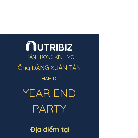
TRÂN TRỌNG KÍNH MỜI
Ông ĐẶNG XUÂN TÂN
THAM DỰ
YEAR END
PARTY
Địa điểm tại