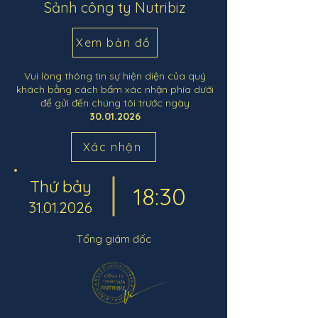
Sảnh công ty Nutribiz
Xem bản đồ
Vui lòng thông tin sự hiện diện của quý
khách bằng cách bấm xác nhận phía dưới
để gửi đến chúng tôi trước ngày
30.01.2026
Xác nhận
Thứ bảy
18:30
31.01.2026
Tổng giám đốc