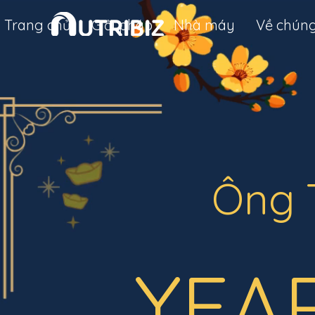
Trang chủ
Giải pháp
Nhà máy
Về chúng
Ông 
YEA