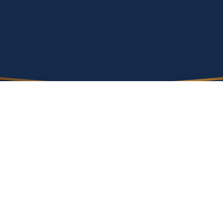
Điều khoản & Điều kiện
Email:
contact@n
Chính sách bảo mật
Điện thoại: 0274 
MST Thuế: 37029
Chính sách Cookie
Giấy phép môi trường