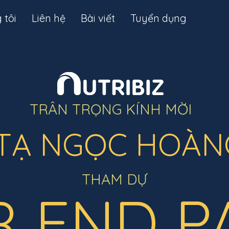
 tôi
Liên hệ
Bài viết
Tuyển dụng
TRÂN TRỌNG KÍNH MỜI
TẠ NGỌC HOÀN
THAM DỰ
R END P