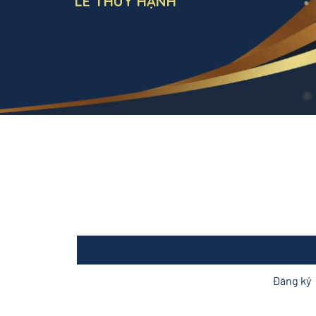
LÊ THÚY HẠNH
utribiz.com
Đăng ký để nhận tin tức mới nhất
Email
*
351 0683
91565
Vâng, Tôi muốn nhận 
Đăng ký
tin tức mới
*